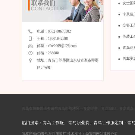
女士国
卡其色
交警工
电话：0532-88678382
冬装工
手机：18661642588
邮箱：
elhc2009@126.com
青岛商
邮编：266000
汽车美
地址：青岛市即墨区山东省青岛市即墨
区北安街
青岛衣川服饰业务遍布青岛所有地区---青岛即墨、青岛城阳、青岛黄
热门搜索：
青岛工作服
、
青岛职业装
、
青岛工作服定制
、
青
版权所有(C)青岛衣川服装厂 技术支持：
鼎智翔网站建设公司