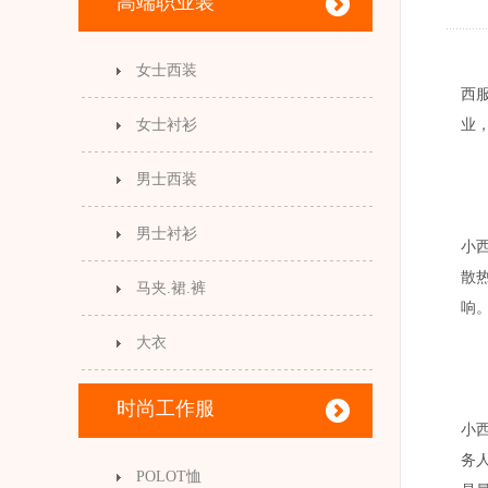
高端职业装
女士西装
西
女士衬衫
业
男士西装
男士衬衫
小
散
马夹.裙.裤
响
大衣
时尚工作服
小
务
POLOT恤