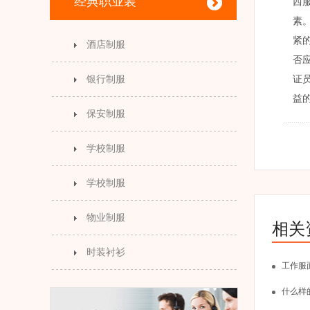
经典职业装
西
素
紧
酒店制服
否
银行制服
证
益
保安制服
学校制服
学校制服
物业制服
相关
时装衬衫
工作服
什么样