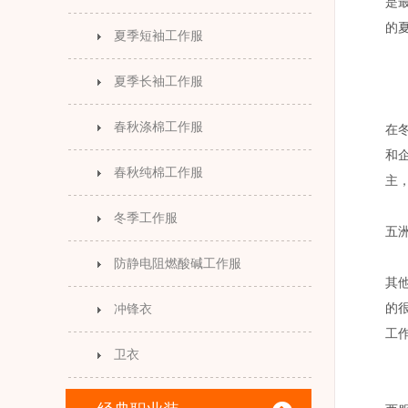
是
的
夏季短袖工作服
夏季长袖工作服
春秋涤棉工作服
在
和
春秋纯棉工作服
主
冬季工作服
五
防静电阻燃酸碱工作服
其
的
冲锋衣
工
卫衣