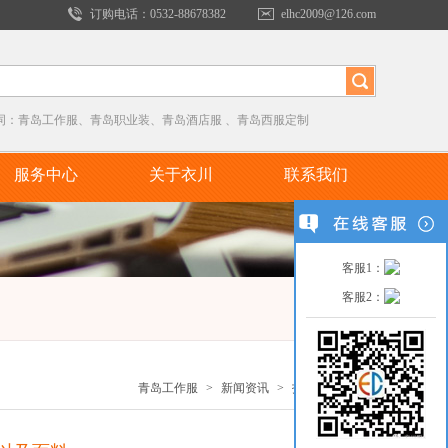
订购电话：0532-88678382
elhc2009@126.com
词：
青岛工作服
、
青岛职业装
、
青岛酒店服
、
青岛西服定制
服务中心
关于衣川
联系我们
客服1：
客服2：
青岛工作服
>
新闻资讯
>
技术知识