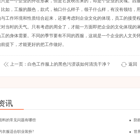
服只是一个企业的外在形象，但是它反映出来的，却是个企业的灵魂。西
。比如，工服的颜色，款式，袖口什么样子，领子什么样，有没有领结，
的与工作环境和性质结合起来，还要考虑到企业文化的体现，员工的接受
应对当时的天气。只有考虑的周全了，才能一方面即把企业的文化体现的
员工的身体需要。不同的季节要有不同的西服，这就是一个企业的人文关
的前提下，才能更好的把工作做好。
上一页：白色工作服上的黑色污渍该如何清洗干净？
返回
资讯
面料的常见问题有哪些
防
的衣服适合职业装扮?
世