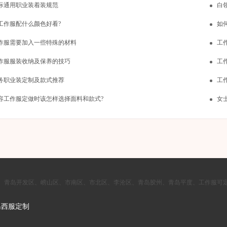
际通用职业装着装规范
白
工作服配什么颜色好看?
如
作服需要加入一些特殊的材料
工
作服服装收纳及保养的技巧
工
务职业装定制及款式推荐
工
容工作服定做时该怎样选择面料和款式?
女
岛、青岛开发区、崂山区、市南区、市北区、李沧区、青岛胶州、青岛平度、工作服可
岛西服定制